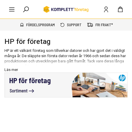
FÖRDELSPROGRAM
SUPPORT
FRI FRAKT*
HP för företag
HP är ett välkänt företag som tillverkar datorer och har gjort det i väldigt
många år. De släppte sin första dator redan år 1966 och sedan dess har
produktionen och utvecklingen bara gått framåt. Tack vare deras långa
erfarenhet så kan de idag se sig som en marknadsledande tillverkare av
Läs mer
datorer för företag.
Hos oss hittar du ett stort urval av både
stationära
och
bärbara datorer
från hp samt, HP skärmar och andra tillbehör som du kan behöva till ditt
företag.
När du är ute efter kvalitet och prestanda så är HP den perfekta
kombinationen av detta och det kommer garanterat inte att bli besviken
när du använder en dator till ditt företag från en av världens största
tillverkare.
Datorer från HP